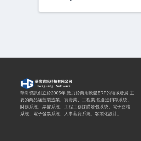
華崗資訊科技有限公司 — 網站概要、主導覽與聯絡方
華崗資訊創立於2005年,致力於商用軟體ERP的領域發展,主
要的商品涵蓋製造業、買賣業、工程業,包含進銷存系統、
財務系統、票據系統、工程工務採購發包系統、電子簽核
系統、電子發票系統、人事薪資系統、客製化設計。