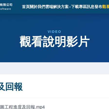
首頁
關於我們
雲端解決方案
下載專區
訊息發布
觀
VIDEO
觀看說明影片
及回報
emo/甘特圖工程進度及回報.mp4